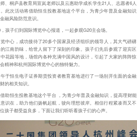
师、桐庐县教育局宣岚老师以及云惠助学成长学生21人、志愿者6
动。此次活动将借助恒生投教基地这个平台，为青少年普及金融知识
金融风险防范意识。
00，孩子们到国际博览中心报道，一起参观G20主会场。
览中心，成功接待了20多个国家及经济组织的领导人，其大气磅
秀的江南韵味，给世人留下了深刻的印象。孩子们先后参观了迎宾区
空中花园等地，场馆内各种充满中国风的设计，引起了大家的阵阵惊
会精神和杭州国际博览中心的独特魅力。
下午于恒生电子证券期货投资者教育基地进行了一场别开生面的金融
财的相关知识。
借助恒生投教基地这个平台 ，为青少年普及金融知识，提高理财
范意识在，助力他们扬帆起航，驶向理想彼岸。相信行程紧凑而又不
位孩子都受益良多，下面让我们听听看孩子们的心声。