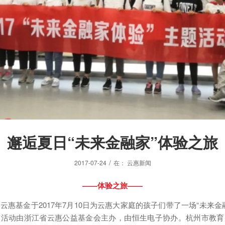
邂逅夏日“未来金融家”体验之旅
/
2017-07-24
在：
云惠新闻
——
体验之旅
——
云惠基金于2017年7月10日为云惠大家庭的孩子们带了一场“未来金
次活动由浙江省云惠公益基金会主办，由恒生电子协办。杭州市教育