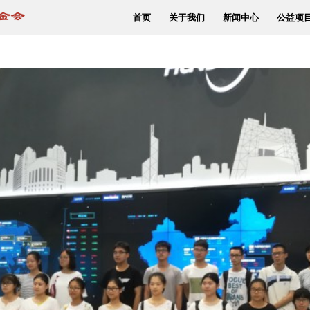
首页
关于我们
新闻中心
公益项