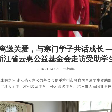
离送关爱，与寒门学子共话成长 
浙江省云惠公益基金会走访受助学
/
2016-01-13
在：
云惠新闻
元旦来临之际,浙江省云惠公益基金会携手杭州市教育局直属学生资助
访了浙大附中、杭州源清中学、长河高级中学、杭州市人民职业学校
。