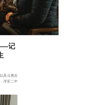
——记
生
部以及云惠志
，淳安二中