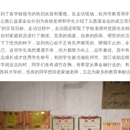
受到了各学校领导的热烈欢迎和重视。在走访现场，杭州市教育局学
云惠公益基金会分别为各校老师和学生介绍了云惠基金会的成立背
”的宗旨目标。走访过程中，走访团还听取了学校老师对贫困生在
各自对家庭状况进行了阐述。至亲的病逝，自身的疾病、艰苦的生活
埋下了忧伤的种子，说到伤心处不乏有失声痛哭的、哽咽不止的，令
不已。这些学生虽然遭遇不幸，但大都努力向上，品学兼优。其中有
励志成长成才优秀学生称号，有的学生被当做杭州市、浙江省励志模
求学就业志向时，同学们各有成竹在胸，有希望从事金融行业的、有
医科大学的，也有的同学想回老家做老师，立志为家乡的教育奉献