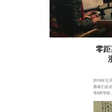
零距
2016年
愿者们走
等9所学校