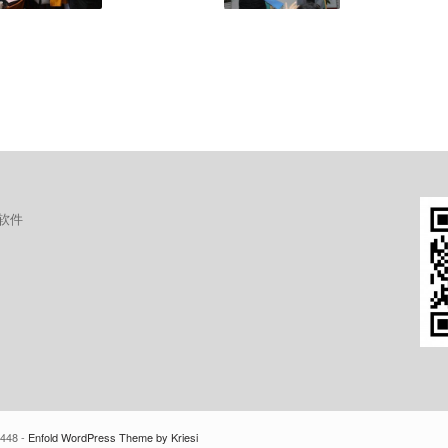
软件
448 -
Enfold WordPress Theme by Kriesi