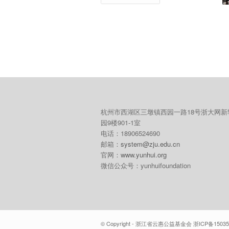
杭州市西湖区三墩镇西园一路18号浙大网新
园9楼901-1室
电话：18906524690
邮箱：
system@zju.edu.cn
官网：
www.yunhui.org
微信公众号：yunhuifoundation
© Copyright - 浙江省云惠公益基金会 浙ICP备15035