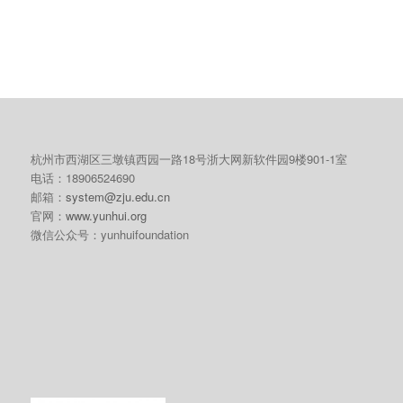
杭州市西湖区三墩镇西园一路18号浙大网新软件园9楼901-1室
电话：18906524690
邮箱：
system@zju.edu.cn
官网：
www.yunhui.org
微信公众号：yunhuifoundation