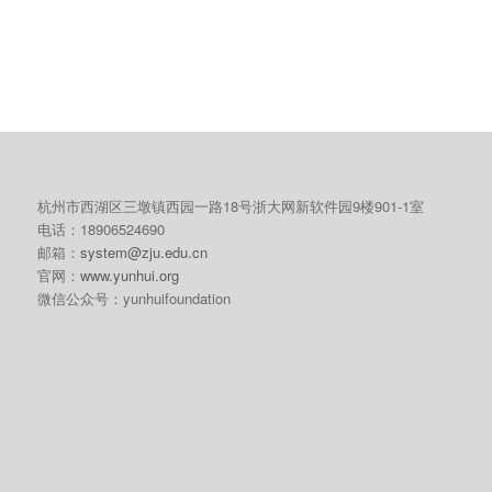
杭州市西湖区三墩镇西园一路18号浙大网新软件园9楼901-1室
电话：18906524690
邮箱：
system@zju.edu.cn
官网：
www.yunhui.org
微信公众号：yunhuifoundation