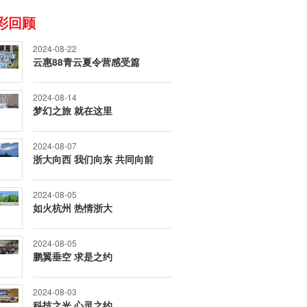
彩回顾
2024-08-22
云惠88青云夏令营感受篇
2024-08-14
梦幻之旅 就在这里
2024-08-07
浙大向西 我们向东 共同向前
2024-08-05
如火杭州 热情浙大
2024-08-05
鹏翼垂空 求是之约
2024-08-03
科技之光 心灵之约