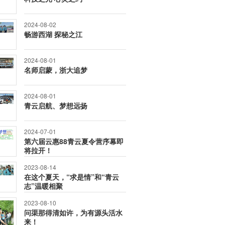
2024-08-02
畅游西湖 探秘之江
2024-08-01
名师启蒙，浙大追梦
2024-08-01
青云启航、梦想远扬
2024-07-01
第六届云惠88青云夏令营序幕即
将拉开！
2023-08-14
在这个夏天，“求是情”和“青云
志”温暖相聚
2023-08-10
问渠那得清如许，为有源头活水
来！