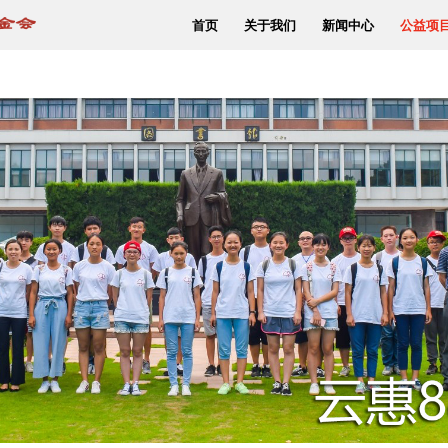
首页
关于我们
新闻中心
公益项