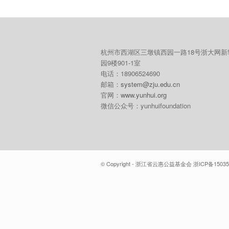
杭州市西湖区三墩镇西园一路18号浙大网新
园9楼901-1室
电话：18906524690
邮箱：
system@zju.edu.cn
官网：
www.yunhui.org
微信公众号：yunhuifoundation
© Copyright - 浙江省云惠公益基金会 浙ICP备15035