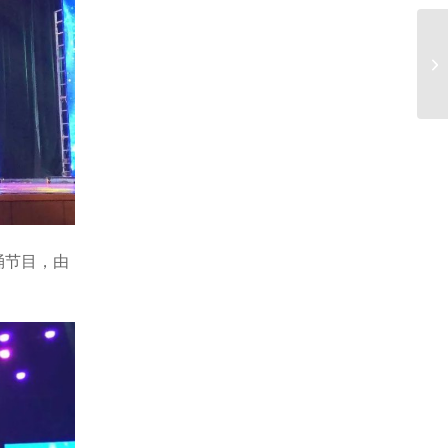
诵节目，由