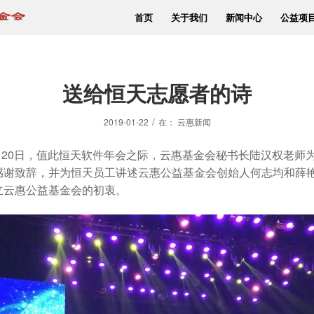
首页
关于我们
新闻中心
公益项
送给恒天志愿者的诗
/
2019-01-22
在：
云惠新闻
1月20日，值此恒天软件年会之际，云惠基金会秘书长陆汉权老师
感谢致辞，并为恒天员工讲述云惠公益基金会创始人何志均和薛
立云惠公益基金会的初衷。