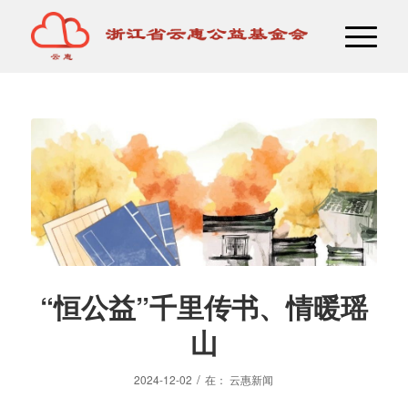
“恒公益”千里传书、情暖瑶
山
/
2024-12-02
在：
云惠新闻