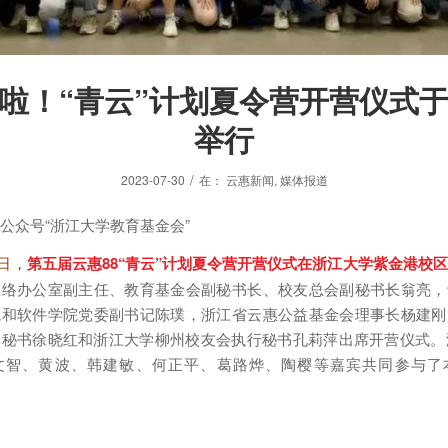
啦！“青云”计划夏令营开营仪式
举行
/
2023-07-30
在：
云惠新闻
,
媒体报道
公众号“浙江大学教育基金会”
日，
第五届云惠88“青云”计划夏令营开营仪式
在浙江大学紫金港校区
联络办公室副主任、教育基金会副秘书长、校友总会副秘书长翁亮，
院和软件学院党委副书记陈璞，浙江省云惠公益基金会理事长杨建刚
秘书徐晓红和浙江大学柳州校友会执行秘书孔莉萍出席开营仪式。
文智、黄波、韩建敏、何正平、葛路烨、陶樱等嘉宾共同参与了