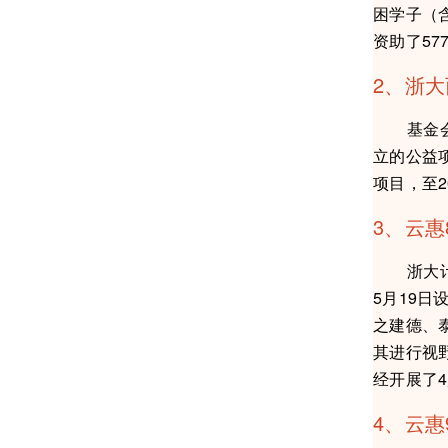
困学子（
资助了57
2、浙大
基金会与
立的公益
项目，至2
3、云惠
浙大计算
5月19日
之建德、
其进行视
经开展了4
4、云惠