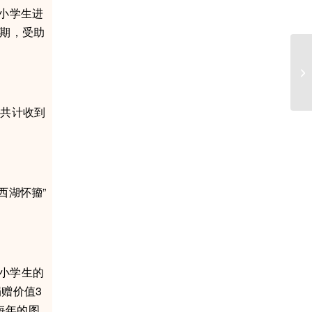
小学生进
4期，受助
动共计收到
西湖怀籀”
。
小学生的
赠价值3
每年的图