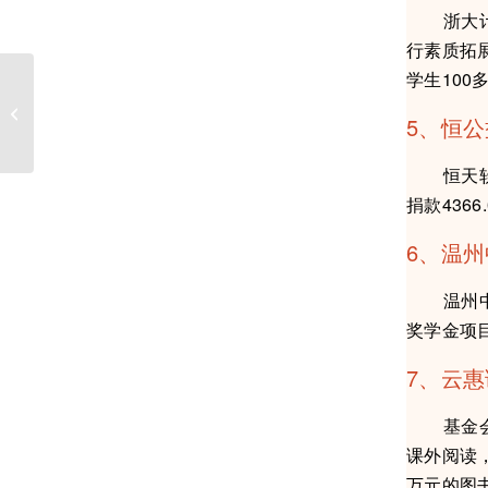
浙大计算
行素质拓
学生100
2022年“云惠助学”励志奖学金 获奖学
5、恒
生名单
恒天软件
捐款436
6、温
温州中学
奖学金项目
7、云惠
基金会参
课外阅读
万元的图书