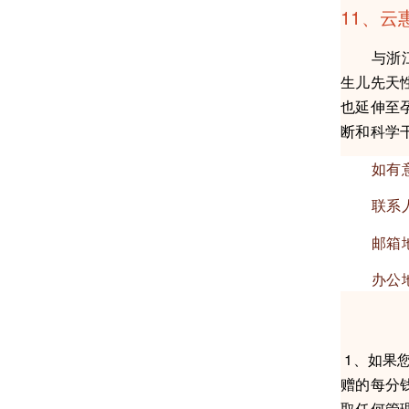
11、云
与浙江大
生儿先天
也延伸至
断和科学
如有意向
联系人及方式
邮箱地址：y
办公地址
1、如果
赠的每分
取任何管