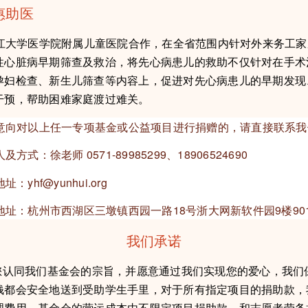
惠助医
学医学院附属儿童医院合作，在全省范围内针对外来务工家
性心脏病早期筛查及救治，将先心病患儿的救助不仅针对在手术
孕妇检查、新生儿筛查等内容上，促进对先心病患儿的早期发现
干预，帮助困难家庭渡过难关。
对以上任一专项基金或公益项目进行捐赠的，请直接联系我
：徐老师 0571-89985299、18906524690
hf@yunhui.org
：杭州市西湖区三墩镇西园一路18号浙大网新软件园9楼901
我们承诺
您认同我们基金会的宗旨，并愿意通过我们实现您的爱心，我们
钱都会安全地送到受助学生手里，对于所有指定项目的捐助款，
理费用。基金会的营运成本由不限定项目捐助款，和志愿者劳务