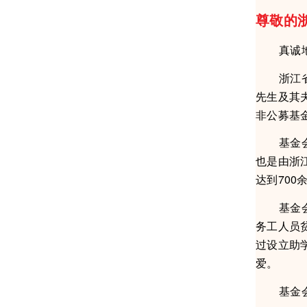
尊敬的
真诚地感
浙江省云
先生及其
非公募基金
基金会发
也是由浙
达到700
基金会秉
务工人员
过设立助
爱。
基金会主