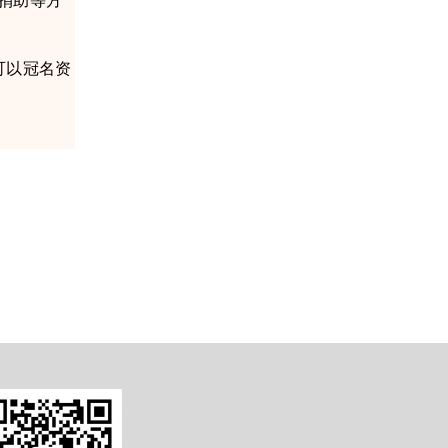
可以冠名资
。