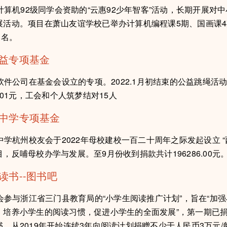
机92级同学会资助的“云惠92少年智客”活动，长期开展对中
展活动。项目在萧山友谊学校已举办计算机编程课5期、国画课
多名。
公益专项基金
公司在基金会设立的专项。2022.1月初结束的公益跳绳活
6.01元，工会和个人筑梦结对15人
州中学专项基金
杭州校友会于2022年母校建校一百二十周年之际发起设立 “
，反哺母校办学与发展。至9月份收到捐款共计196286.00元
读书--图书吧
与浙江省三门县教育局的“小学生阅读推广计划”，旨在“加强
，培养小学生的阅读习惯，促进小学生的全面发展”，第一期已捐
，从2019年开始连续3年向阅读计划捐赠不少于人民币3万元/