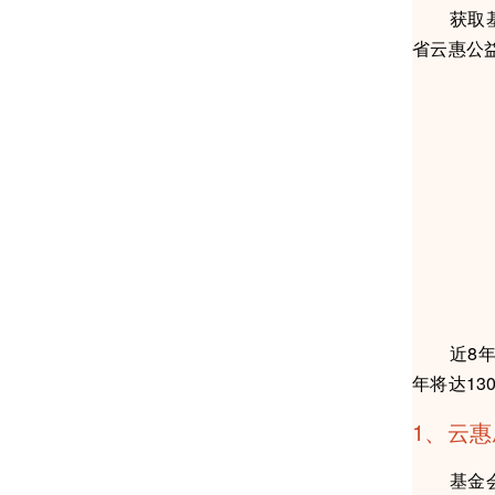
获取基金会
省云惠公
近8年来
年将达1
1、云
基金会与