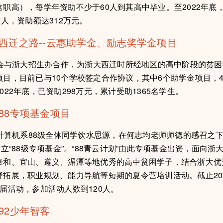
含职高），每学年资助不少于60人到其高中毕业。至2022年底
7人，资助额达312万元。
西迁之路--云惠助学金、励志奖学金项目
浙大招生办合作，为浙大西迁时所经地区的高中阶段的贫困
项目，目前已与10个学校签定合作协议，其中6个助学金项目，
022年底，已资助298万元，累计受助1365名学生。
88专项基金项目
机系88级全体同学饮水思源，在何志均老师师德的感召之下于
设立“88级专项基金”。“88青云计划”由此专项基金出资，面向浙
泰和、宜山、遵义、湄潭等地优秀的高中贫困学子，结合浙大优
野拓展，职业规划、能力导航等短期的夏令营培训活动。截止20
届活动，参加活动人数到120人。
92少年智客