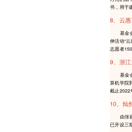
书，用于建
8、云
基金会在
伸活动“
志愿者15
9、浙
基金会理事
算机学院郭
截止202
10、灿
由张丽女
已开设三