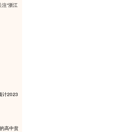
关注“浙江
2023
的高中贫