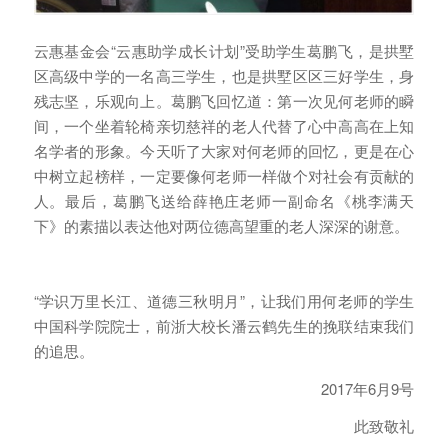
云惠基金会“云惠助学成长计划”受助学生葛鹏飞，是拱墅
区高级中学的一名高三学生，也是拱墅区区三好学生，身
残志坚，乐观向上。葛鹏飞回忆道：第一次见何老师的瞬
间，一个坐着轮椅亲切慈祥的老人代替了心中高高在上知
名学者的形象。今天听了大家对何老师的回忆，更是在心
中树立起榜样，一定要像何老师一样做个对社会有贡献的
人。最后，葛鹏飞送给薛艳庄老师一副命名《桃李满天
下》的素描以表达他对两位德高望重的老人深深的谢意。
“学识万里长江、道德三秋明月”，让我们用何老师的学生
中国科学院院士，前浙大校长潘云鹤先生的挽联结束我们
的追思。
2017年6月9号
此致敬礼