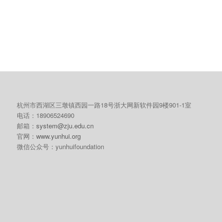
杭州市西湖区三墩镇西园一路18号浙大网新软件园9楼901-1室
电话：18906524690
邮箱：
system@zju.edu.cn
官网：
www.yunhui.org
微信公众号：yunhuifoundation