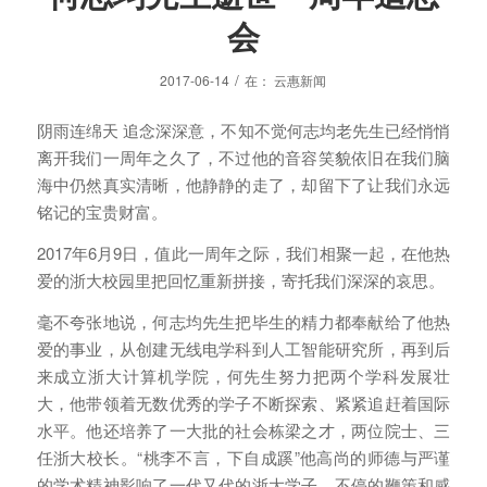
会
/
2017-06-14
在：
云惠新闻
阴雨连绵天 追念深深意，不知不觉何志均老先生已经悄悄
离开我们一周年之久了，不过他的音容笑貌依旧在我们脑
海中仍然真实清晰，他静静的走了，却留下了让我们永远
铭记的宝贵财富。
2017年6月9日，值此一周年之际，我们相聚一起，在他热
爱的浙大校园里把回忆重新拼接，寄托我们深深的哀思。
毫不夸张地说，何志均先生把毕生的精力都奉献给了他热
爱的事业，从创建无线电学科到人工智能研究所，再到后
来成立浙大计算机学院，何先生努力把两个学科发展壮
大，他带领着无数优秀的学子不断探索、紧紧追赶着国际
水平。他还培养了一大批的社会栋梁之才，两位院士、三
任浙大校长。“桃李不言，下自成蹊”他高尚的师德与严谨
的学术精神影响了一代又代的浙大学子，不停的鞭策和感